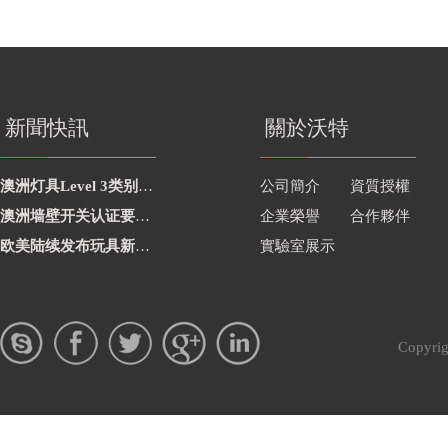
新聞快訊
關於沃特
澳洲灯具Level 3类别新增2项
公司簡介
資質授權
澳洲墙壁开关认证要求修订
企業榮譽
合作夥伴
欧美陆续发布玩具新要求
實驗室展示
Copy