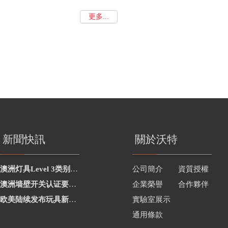
更多...
新聞快訊
關於沃特
澳洲灯具Level 3类别新增2项
公司簡介
資質授權
澳洲墙壁开关认证要求修订
企業榮譽
合作夥伴
欧美陆续发布玩具新要求
實驗室展示
通用條款