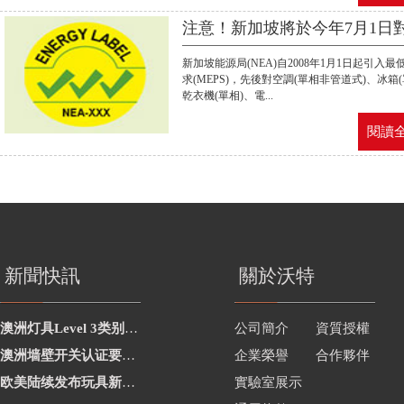
注意！新加坡將於今年7月1日對燈
新加坡能源局(NEA)自2008年1月1日起引入最
求(MEPS)，先後對空調(單相非管道式)、冰箱(
乾衣機(單相)、電...
閱讀全
新聞快訊
關於沃特
澳洲灯具Level 3类别新增2项
公司簡介
資質授權
澳洲墙壁开关认证要求修订
企業榮譽
合作夥伴
欧美陆续发布玩具新要求
實驗室展示