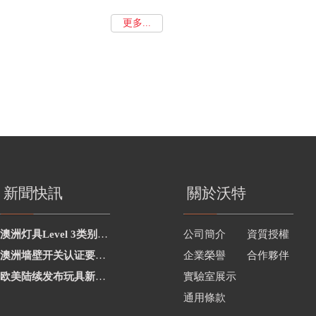
更多...
新聞快訊
關於沃特
澳洲灯具Level 3类别新增2项
公司簡介
資質授權
澳洲墙壁开关认证要求修订
企業榮譽
合作夥伴
欧美陆续发布玩具新要求
實驗室展示
通用條款