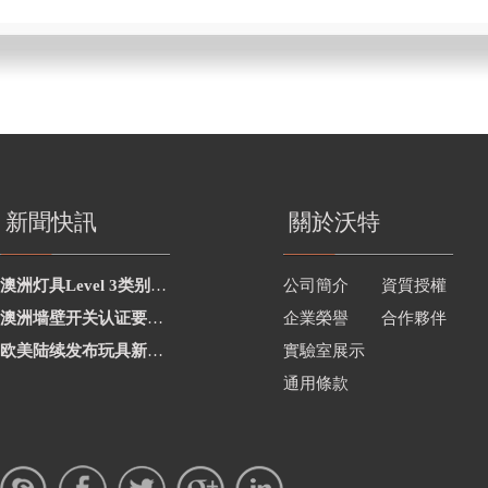
新聞快訊
關於沃特
澳洲灯具Level 3类别新增2项
公司簡介
資質授權
澳洲墙壁开关认证要求修订
企業榮譽
合作夥伴
欧美陆续发布玩具新要求
實驗室展示
通用條款