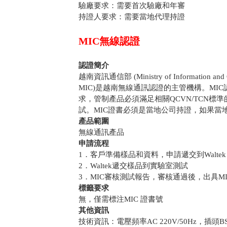
驗廠要求：需要首次驗廠和年審
持證人要求：需要當地代理持證
MIC無線認證
認證簡介
越南資訊通信部 (Ministry of Information and Comm
MIC)是越南無線通訊認證的主管機構。M
求，管制產品必須滿足相關QCVN/TCN標
試。MIC證書必須是當地公司持證，如果當
產品範圍
無線通訊產品
申請流程
1．客戶準備樣品和資料，申請遞交到Waltek
2．Waltek遞交樣品到實驗室測試
3．MIC審核測試報告，審核通過後，出具M
標籤要求
無，僅需標注MIC 證書號
其他資訊
技術資訊：電壓頻率AC 220V/50Hz，插頭BS 