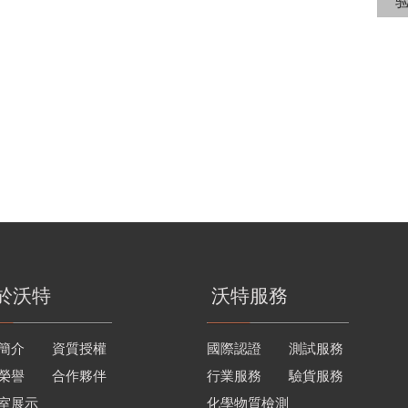
於沃特
沃特服務
簡介
資質授權
國際認證
測試服務
榮譽
合作夥伴
行業服務
驗貨服務
室展示
化學物質檢測