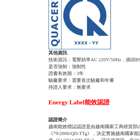
其他資訊
技術資訊：電壓頻率AC 220V/50Hz，插頭BS 
是否強制：強制性
證書有效期：3年
驗廠要求：需要首次驗廠和年審
持證人要求：無要求
Energy Label能效認證
認證簡介
越南能效標誌認證是由越南國家工商經貿部(M
《79/2006/QD-TTg》，決定實施越南國