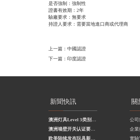
是否強制：強制性
證書有效期：2年
驗廠要求：無要求
持證人要求：需要當地進口商或代理商
上一篇：
中國認證
下一篇：
印度認證
新聞快訊
關
澳洲灯具Level 3类别新增2项
公司
澳洲墙壁开关认证要求修订
企業
欧美陆续发布玩具新要求
實驗