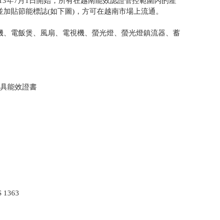
，自2013年7月1日開始，所有在越南能效認證管控範圍內的產
加貼節能標誌(如下圖)，方可在越南市場上流通。
機、電飯煲、風扇、電視機、螢光燈、螢光燈鎮流器、蓄
出具能效證書
1363