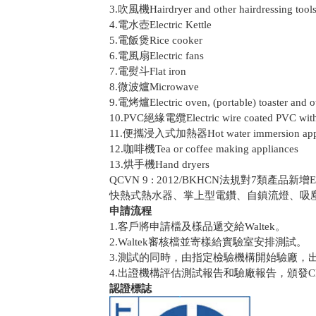
3.吹風機Hairdryer and other hairdressing tool
4.電水壺Electric Kettle
5.電飯煲Rice cooker
6.電風扇Electric fans
7.電熨斗Flat iron
8.微波爐Microwave
9.電烤爐Electric oven, (portable) toaster and ot
10.PVC絕緣電纜Electric wire coated PVC with 
11.便攜浸入式加熱器Hot water immersion appl
12.咖啡機Tea or coffee making appliances
13.烘手機Hand dryers
QCVN 9 : 2012/BKHCN法規對7類產品
快熱式熱水器、掌上型電鑽、自鎮流燈、吸
申請流程
1.客戶將申請檔及樣品遞交給Waltek。
2.Waltek審核檔並寄樣給實驗室安排測試。
3.測試的同時，由指定檢驗機構開始驗廠，
4.出證機構評估測試報告和驗廠報告，頒發C
認證標誌