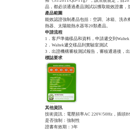
佈《51/2011/QD-TTg》，該法規規定
品，都必須通過產品測試以獲取能效證書，並
產品範圍
能效認證強制產品包括：空調、冰箱、洗衣
熱器、太陽能熱水器等20類產品。
申請流程
1．客戶準備樣品和資料，申請遞交到Waltek
2．Waltek遞交樣品到實驗室測試
3．出證機構審核測試報告，審核通過後，
標誌要求
其他資訊
技術資訊：電壓頻率AC 220V/50Hz，插頭BS 
是否強制：強制性
證書有效期：3年