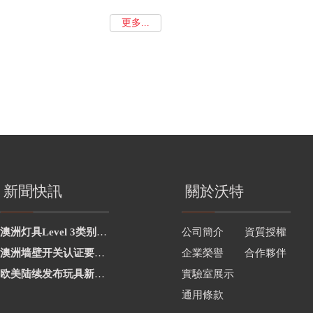
更多...
新聞快訊
關於沃特
澳洲灯具Level 3类别新增2项
公司簡介
資質授權
澳洲墙壁开关认证要求修订
企業榮譽
合作夥伴
欧美陆续发布玩具新要求
實驗室展示
通用條款