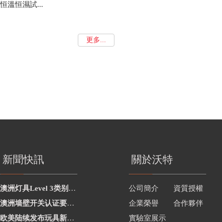
恒溫恒濕試...
更多...
新聞快訊
關於沃特
澳洲灯具Level 3类别新增2项
公司簡介
資質授權
澳洲墙壁开关认证要求修订
企業榮譽
合作夥伴
欧美陆续发布玩具新要求
實驗室展示