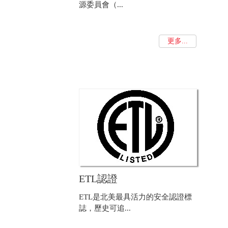
源委員會（...
更多...
ETL認證
ETL是北美最具活力的安全認證標
誌，歷史可追...