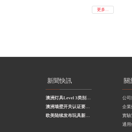
更多...
新聞快訊
關
澳洲灯具Level 3类别新增2项
公司
澳洲墙壁开关认证要求修订
企業
欧美陆续发布玩具新要求
實驗
通用