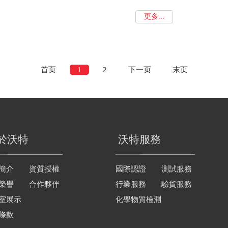
更多...
首页
1
2
下一页
末页
於沃特
沃特服務
簡介
資質授權
國際認證
測試服務
榮譽
合作夥伴
行業服務
驗貨服務
室展示
化學物質檢測
條款