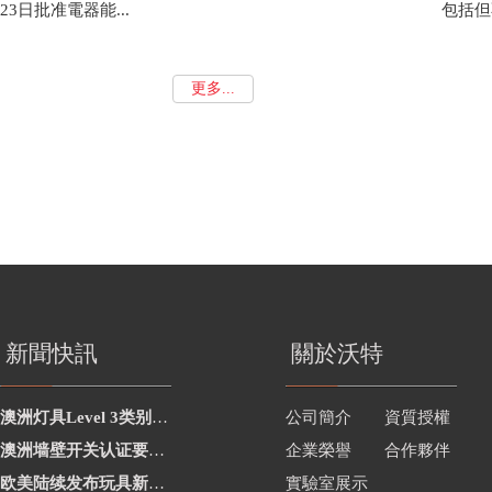
23日批准電器能...
包括但不
更多...
新聞快訊
關於沃特
澳洲灯具Level 3类别新增2项
公司簡介
資質授權
澳洲墙壁开关认证要求修订
企業榮譽
合作夥伴
欧美陆续发布玩具新要求
實驗室展示