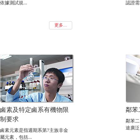
依據測試規...
認證需求
更多...
鹵素及特定鹵系有機物限
鄰苯
制要求
鄰苯二
途廣泛的
鹵素元素是指週期系第7主族非金
屬元素，包括...