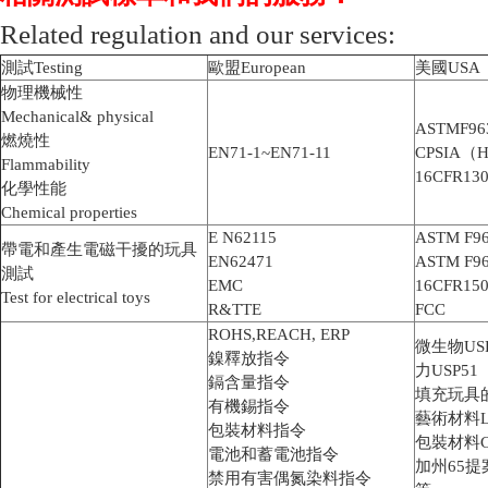
Related regulation and our services:
測試Testing
歐盟European
美國USA
物理機械性
Mechanical& physical
ASTMF96
燃燒性
EN71-1~EN71-11
CPSIA（
Flammability
16CFR130
化學性能
Chemical properties
E N62115
ASTM F963
帶電和產生電磁干擾的玩具
EN62471
ASTM F96
測試
EMC
16CFR15
Test for electrical toys
R&TTE
FCC
ROHS,REACH, ERP
微生物US
鎳釋放指令
力USP51
鎘含量指令
填充玩具
有機錫指令
藝術材料L
包裝材料指令
包裝材料CO
電池和蓄電池指令
加州65
禁用有害偶氮染料指令