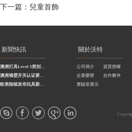
下一篇：
兒童首飾
新聞快訊
關於沃特
澳洲灯具Level 3类别新增2项
公司簡介
資質授權
澳洲墙壁开关认证要求修订
企業榮譽
合作夥伴
欧美陆续发布玩具新要求
實驗室展示
Copy