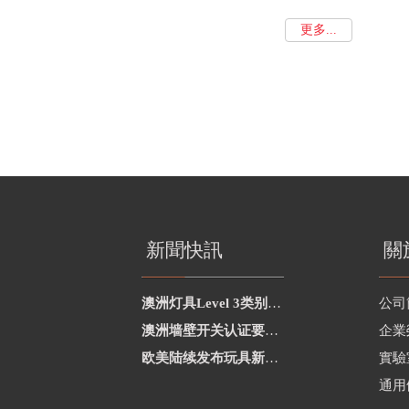
更多...
新聞快訊
關
澳洲灯具Level 3类别新增2项
公司
澳洲墙壁开关认证要求修订
企業
欧美陆续发布玩具新要求
實驗
通用