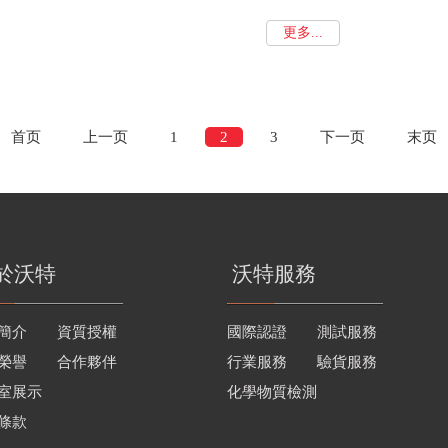
更多...
首页
上一页
1
2
3
下一页
末页
於沃特
沃特服務
簡介
資質授權
國際認證
測試服務
榮譽
合作夥伴
行業服務
驗貨服務
室展示
化學物質檢測
條款