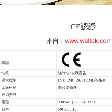
CE認證
www.waltek.com
来自：
標誌
性質
強制性+自我宣告
要求標準
LVD,EMC,R&TTE,MD等指令
工廠檢驗
非必要條件
技術資訊
電壓
230Vac（220~240Vac）
頻率
50Hz/60Hz