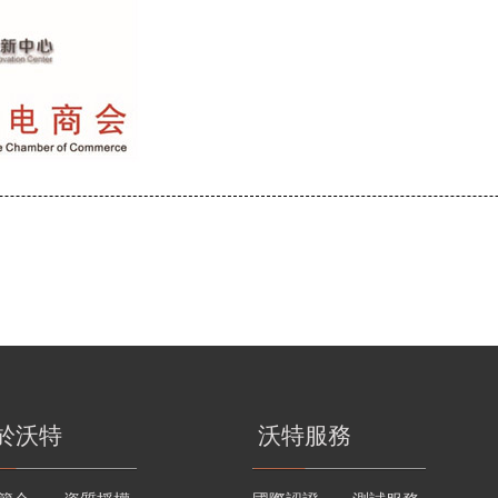
於沃特
沃特服務