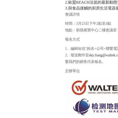
2.歐盟REACH法規的最新動
3.與食品接觸的廚房生活電器
會議詳情
時間：3月23日下午2點至4點
地點：順德展覽中心二樓會議室
報名方式
1、編輯短信“姓名+公司+聯繫電話”發
2、發送郵件至
sky.liang@waltek.
繫我們的銷售代表報名。
主辦單位