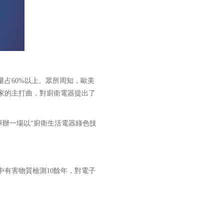
占60%以上。眾所周知，歐美
家的主打曲，對廚衛電器提出了
舉辦一場以“廚衛生活電器綠色技
有害物質檢測10餘年，對電子